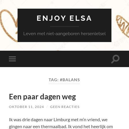
ENJOY ELSA
Leven met niet-aangeboren hersenletsel
Toggle
Toggle
zoekve
mobiel
menu
TAG:
#BALANS
Een paar dagen weg
OKTOBER 11, 2024
/
GEEN REACTIES
Ik was drie dagen naar Limburg met m’n vriend, we
gingen naar een thermaalbad. Ik vond het heerlijk om