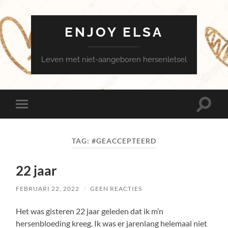
ENJOY ELSA
Leven met niet-aangeboren hersenletsel
Toggle
Toggle
zoekve
mobiel
menu
TAG:
#GEACCEPTEERD
22 jaar
FEBRUARI 22, 2022
/
GEEN REACTIES
Het was gisteren 22 jaar geleden dat ik m’n
hersenbloeding kreeg. Ik was er jarenlang helemaal niet