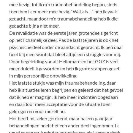
mee bezig. Tot ik m’n traumabehandeling begon, sinds
toen ben ik er meer mee bezig. “Wat als….” heb ik vaak
gedacht, maar door m’n traumabehandeling heb ik die
gedachte bijna niet meer.
De revalidatie was de eerste jaren grotendeels gericht
op het lichamelijke deel. Pas de laatste jaren is ook het
psychische deel onder de aandacht gebracht. Ik ben daar
heel blij mee, want dat bleef altijd een struggle voor mij.
Door begeleiding vanuit Heliomare en het GGZ is veel
meer duidelijk geworden en heb ik grote stappen gezet
in mijn persoonlijke ontwikkeling.
Het laatste stukje was mijn traumabehandeling, daar
heb ik situaties leren begrijpen en geleerd dat het gevoel
dat ik heb er mag zijn. Ik heb meer inzichten opgedaan
en daardoor meer acceptatie voor de situatie toen
gekregen en voor mezelf nu.
Het heeft mij zeker getekend, maar na een paar jaar
behandelingen heeft het een ander deel ingenomen. Ik
word er een stuk minder onrustig van, als ik eraan denk.