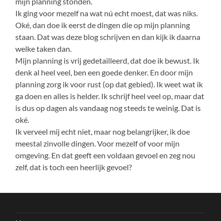
mijn planning stonden.
Ik ging voor mezelf na wat nú echt moest, dat was niks.
Oké, dan doe ik eerst de dingen die op mijn planning
staan. Dat was deze blog schrijven en dan kijk ik daarna
welke taken dan.
Mijn planning is vrij gedetailleerd, dat doe ik bewust. Ik
denk al heel veel, ben een goede denker. En door mijn
planning zorg ik voor rust (op dat gebied). Ik weet wat ik
ga doen en alles is helder. Ik schrijf heel veel op, maar dat
is dus op dagen als vandaag nog steeds te weinig. Dat is
oké.
Ik verveel mij echt niet, maar nog belangrijker, ik doe
meestal zinvolle dingen. Voor mezelf of voor mijn
omgeving. En dat geeft een voldaan gevoel en zeg nou
zelf, dat is toch een heerlijk gevoel?