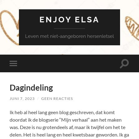
ENJOY ELSA
Leven met niet-aangeboren hersenletsel
Toggle
Toggle
zoekve
mobiel
menu
Dagindeling
JUNI 7, 2023
/
GEEN REACTIES
Ik heb al heel lang geen blog geschreven, dat komt
doordat ik de blogserie “Mijn verhaal” aan het maken
was. Deze is nu grotendeels af, maar ik twijfel om het te
delen. Het is heel lang en heel kwetsbaar geworden. Ik ga