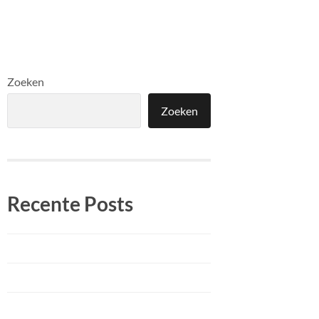
Zoeken
Zoeken
Recente Posts
April update
Vrijwilligerswerk
Een paar dagen weg