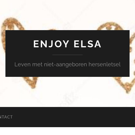
ENJOY ELSA
Leven met niet-aangeboren hersenletsel
NTACT