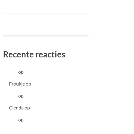
Augustus
Juli
Recente reacties
Elsa
op
Maart
Froukje
op
Maart
Elsa
op
Januari
Clenda
op
Januari
Elsa
op
Januari