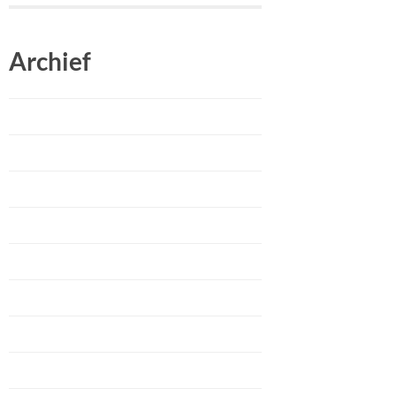
Archief
mei 2025
januari 2025
oktober 2024
september 2024
juli 2024
juni 2024
april 2024
februari 2024