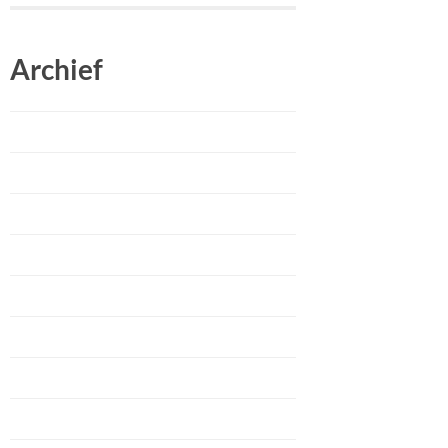
Archief
mei 2025
januari 2025
oktober 2024
september 2024
juli 2024
juni 2024
april 2024
februari 2024