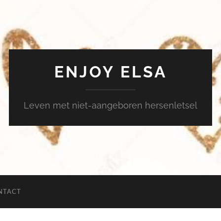
ENJOY ELSA
Leven met niet-aangeboren hersenletsel
NTACT