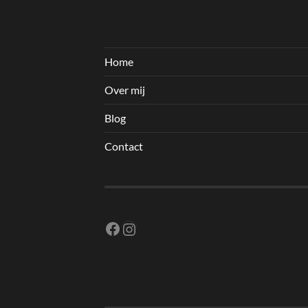
Home
Over mij
Blog
Contact
Facebook
Instagram