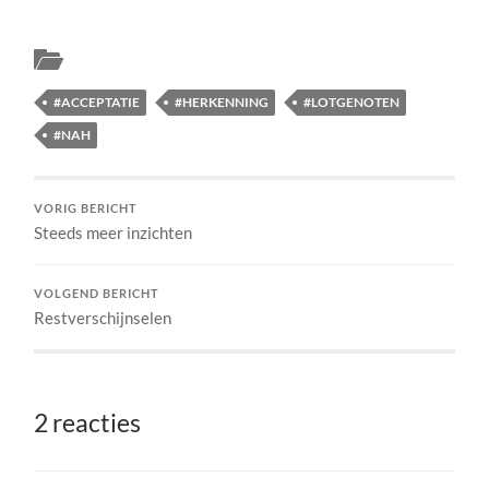
Fysic health
#ACCEPTATIE
#HERKENNING
#LOTGENOTEN
#NAH
VORIG BERICHT
Steeds meer inzichten
VOLGEND BERICHT
Restverschijnselen
2 reacties