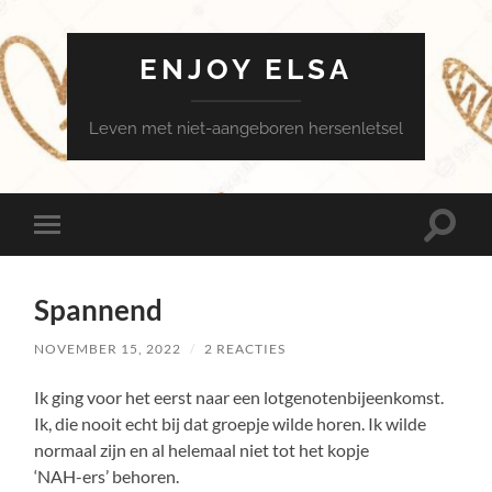
ENJOY ELSA
Leven met niet-aangeboren hersenletsel
Toggle
Toggle
zoekve
mobiel
menu
Spannend
NOVEMBER 15, 2022
/
2 REACTIES
Ik ging voor het eerst naar een lotgenotenbijeenkomst.
Ik, die nooit echt bij dat groepje wilde horen. Ik wilde
normaal zijn en al helemaal niet tot het kopje
‘NAH-ers’ behoren.