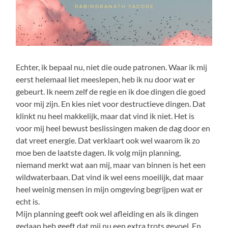
Echter, ik bepaal nu, niet die oude patronen. Waar ik mij
eerst helemaal liet meeslepen, heb ik nu door wat er
gebeurt. Ik neem zelf de regie en ik doe dingen die goed
voor mij zijn. En kies niet voor destructieve dingen. Dat
klinkt nu heel makkelijk, maar dat vind ik niet. Het is
voor mij heel bewust beslissingen maken de dag door en
dat vreet energie. Dat verklaart ook wel waarom ik zo
moe ben de laatste dagen. Ik volg mijn planning,
niemand merkt wat aan mij, maar van binnen is het een
wildwaterbaan. Dat vind ik wel eens moeilijk, dat maar
heel weinig mensen in mijn omgeving begrijpen wat er
echt is.
Mijn planning geeft ook wel afleiding en als ik dingen
gedaan heb geeft dat mij nu een extra trots gevoel. En