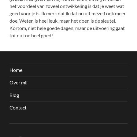
het voordeel van zoveel ontwikkeling is dat je weet wat
goed voor je is. Ik merk dat ik dat nu uit mezelf ook meer
doe. Weten is heel leuk, maar het doen is de sleutel.
Kortom, niet hele goede dagen, maar de uitvoering gaat
tot nu toe heel goed!
Home
Over mij
Blog
Contact