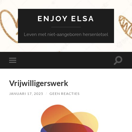
ENJOY ELSA
Leven met niet-aangeboren hersenletsel
Toggle
Toggle
zoekve
mobiel
menu
Vrijwilligerswerk
JANUARI 17, 2025
/
GEEN REACTIES