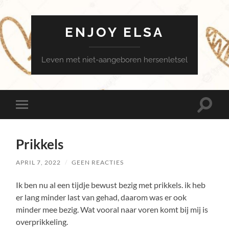
ENJOY ELSA
Leven met niet-aangeboren hersenletsel
Toggle
Toggle
zoekve
mobiel
menu
Prikkels
APRIL 7, 2022
/
GEEN REACTIES
Ik ben nu al een tijdje bewust bezig met prikkels. ik heb
er lang minder last van gehad, daarom was er ook
minder mee bezig. Wat vooral naar voren komt bij mij is
overprikkeling.